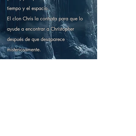
tiempo y el espacio.
El clon Chris la contrata para que lo
ayude a encontrar a Christopher
después de que desaparece
misteriosamente.
Puedes ver el debut de Lucy en
Mantente
vivo
que se lanzará a finales de este
año.
¡Mira el tráiler a continuación para
obtener más información sobre la nueva
aventura!