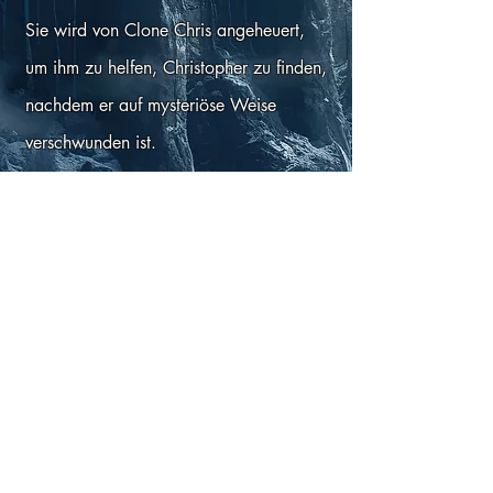
Sie wird von Clone Chris angeheuert,
um ihm zu helfen, Christopher zu finden,
nachdem er auf mysteriöse Weise
verschwunden ist.
Sie können Lucys Debüt in sehen
Halte
dich am Leben
die später in diesem Jahr
erscheinen wird.
Sehen Sie sich den Trailer unten an, um
mehr über das neue Abenteuer zu
erfahren!
Follow us on social media